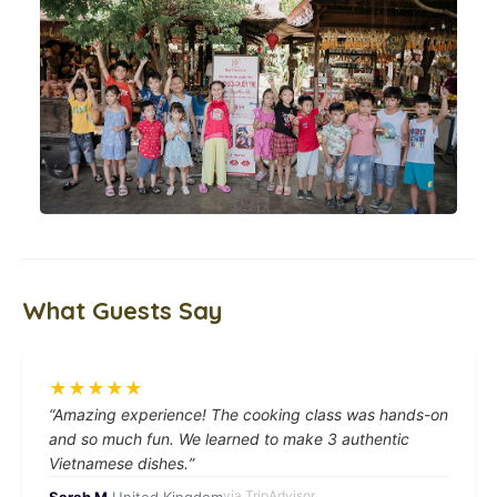
What Guests Say
★
★
★
★
★
“
Amazing experience! The cooking class was hands-on
and so much fun. We learned to make 3 authentic
Vietnamese dishes.
”
via
TripAdvisor
Sarah M.
United Kingdom