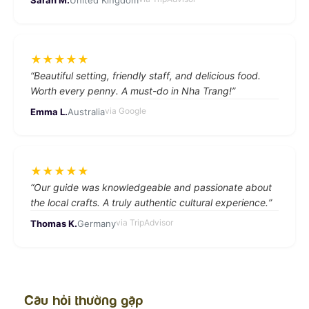
★
★
★
★
★
“
Beautiful setting, friendly staff, and delicious food.
Worth every penny. A must-do in Nha Trang!
”
via
Google
Emma L.
Australia
★
★
★
★
★
“
Our guide was knowledgeable and passionate about
the local crafts. A truly authentic cultural experience.
”
via
TripAdvisor
Thomas K.
Germany
Câu hỏi thường gặp